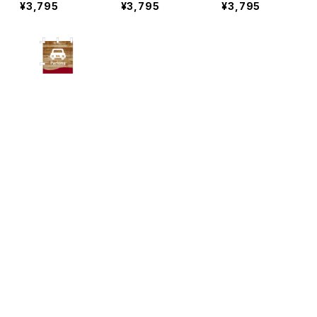
¥3,795
¥3,795
¥3,795
キーワードから探す
お客様駐車場
木目 えんじ の
ぼり旗
¥3,795
CATEGORY
カテゴリから探す
カフェ・喫茶 のぼり旗
Home
営業中・オープン のぼり旗