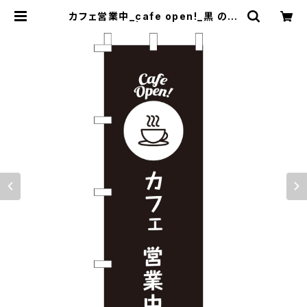
カフェ営業中_cafe open!_黒 のぼ
り旗 | のぼり屋＋