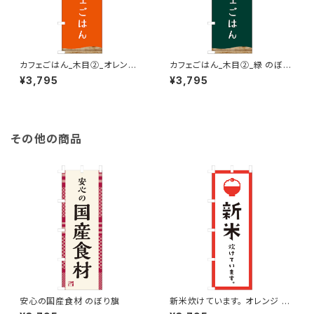
カフェごはん_木目②_オレンジ
カフェごはん_木目②_緑 のぼり
のぼり旗
旗
¥3,795
¥3,795
その他の商品
安心の国産食材 のぼり旗
新米炊けています。 オレンジ の
ぼり旗