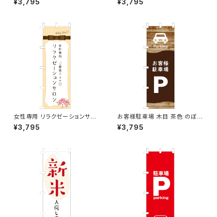
¥3,795
¥3,795
女性専用 リラクゼーションサロ
お客様駐車場 木目 茶色 のぼり
ン オレンジ のぼり旗
旗
¥3,795
¥3,795