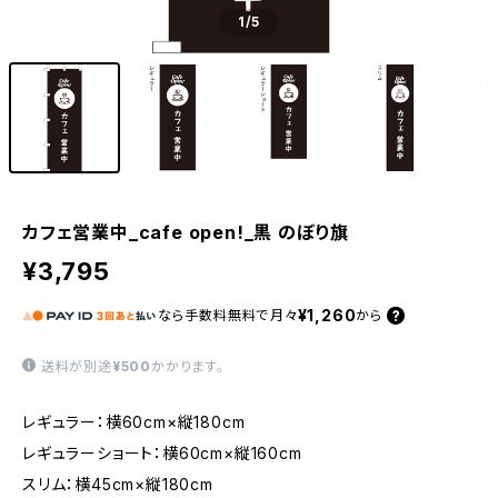
1
/5
カフェ営業中_cafe open!_黒 のぼり旗
¥3,795
¥1,260
なら
手数料無料で
月々
から
送料が別途
¥500
かかります。
レギュラー：横60cm×縦180cm
レギュラーショート：横60cm×縦160cm
スリム：横45cm×縦180cm