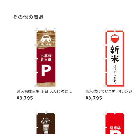
その他の商品
お客様駐車場 木目 えんじ のぼり
新米炊けています。 オレンジ
旗
り旗
¥3,795
¥3,795