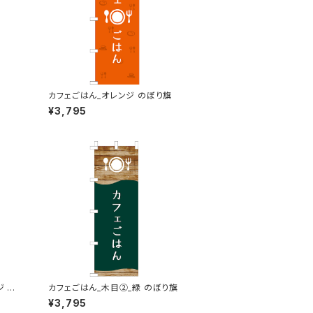
カフェごはん_オレンジ のぼり旗
¥3,795
ジ の
カフェごはん_木目②_緑 のぼり旗
¥3,795