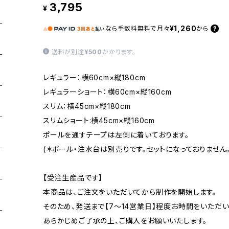
3,795
¥
¥1,260
なら
手数料無料で
月々
から
送料が別途
¥500
かかります。
レギュラー：横60cm×縦180cm
レギュラーショート：横60cm×縦160cm
スリム：横45cm×縦180cm
スリムショート:横45cm×縦160cm
ポールを通すテープは左側に着いております。
(＊ポール・注水台は別売りです。セットになっておりません。
【受注生産品です】
本商品は、ご注文をいただいてから制作を開始します。
そのため、発送まで【7〜14営業日】程度お時間をいただい
あらかじめご了承の上、ご購入をお願いいたします。