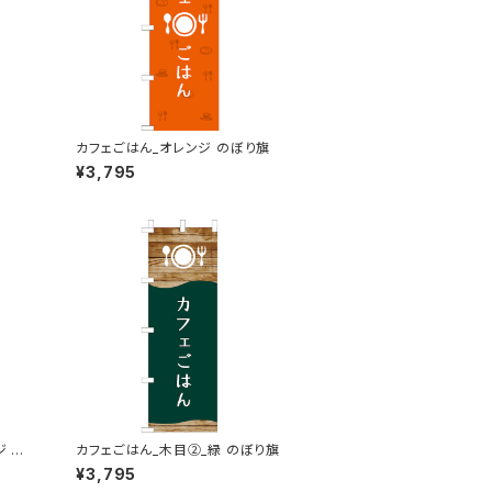
カフェごはん_オレンジ のぼり旗
¥3,795
ジ の
カフェごはん_木目②_緑 のぼり旗
¥3,795