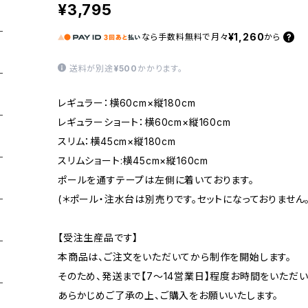
¥3,795
¥1,260
なら
手数料無料で
月々
から
送料が別途
¥500
かかります。
レギュラー：横60cm×縦180cm
レギュラーショート：横60cm×縦160cm
スリム：横45cm×縦180cm
スリムショート:横45cm×縦160cm
ポールを通すテープは左側に着いております。
(＊ポール・注水台は別売りです。セットになっておりません。
【受注生産品です】
本商品は、ご注文をいただいてから制作を開始します。
そのため、発送まで【7〜14営業日】程度お時間をいただい
あらかじめご了承の上、ご購入をお願いいたします。