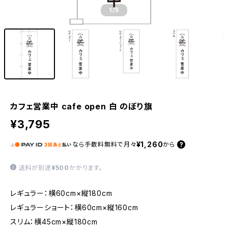
1
/5
カフェ営業中 cafe open 白 のぼり旗
¥3,795
¥1,260
なら
手数料無料で
月々
から
送料が別途
¥500
かかります。
レギュラー：横60cm×縦180cm
レギュラーショート：横60cm×縦160cm
スリム：横45cm×縦180cm