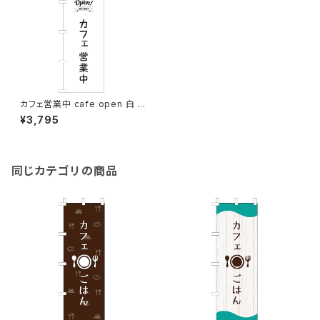
カフェ営業中 cafe open 白 の
ぼり旗
¥3,795
同じカテゴリの商品