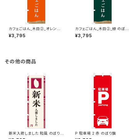
カフェごはん_木目②_オレンジ
カフェごはん_木目②_緑 のぼり
のぼり旗
旗
¥3,795
¥3,795
その他の商品
新米入荷しました 和風 のぼり
P 駐車場 2 赤 のぼり旗
旗