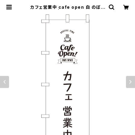
カフェ営業中 cafe open 白 のぼり
旗 | のぼり屋＋