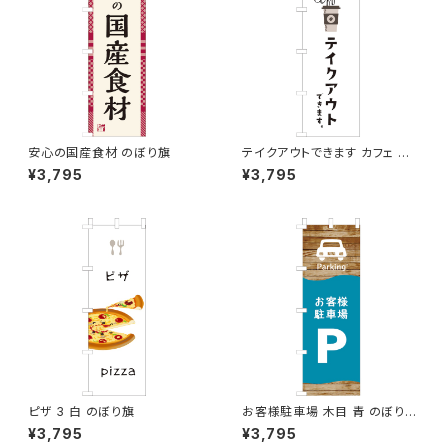
安心の国産食材 のぼり旗
テイクアウトできます カフェ コ
ーヒー のぼり旗
¥3,795
¥3,795
ピザ 3 白 のぼり旗
お客様駐車場 木目 青 のぼり旗
のぼり旗
¥3,795
¥3,795