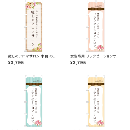
癒しのアロマサロン 木目 のぼ
女性専用 リラクゼーションサロ
り旗
ン ピンク のぼり旗
¥3,795
¥3,795