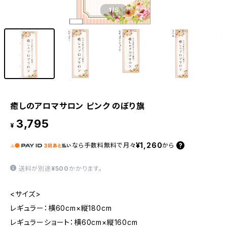
1
/5
癒しのアロマサロン ピンク のぼり旗
3,795
¥
¥1,260
なら
手数料無料で
月々
から
送料が別途
¥500
かかります。
<サイズ>
レギュラー：横60cm×縦180cm
レギュラーショート：横60cm×縦160cm