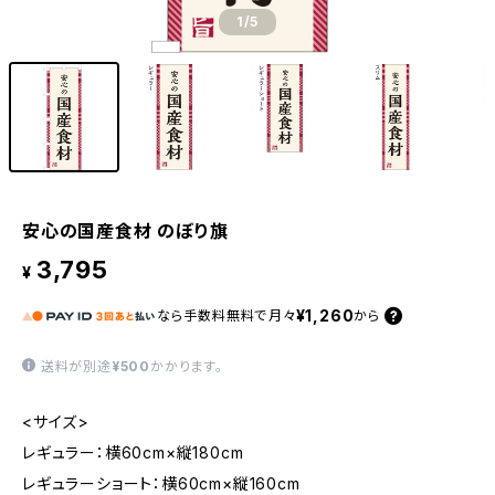
1
/5
安心の国産食材 のぼり旗
3,795
¥
¥1,260
なら
手数料無料で
月々
から
送料が別途
¥500
かかります。
<サイズ>
レギュラー：横60cm×縦180cm
レギュラーショート：横60cm×縦160cm