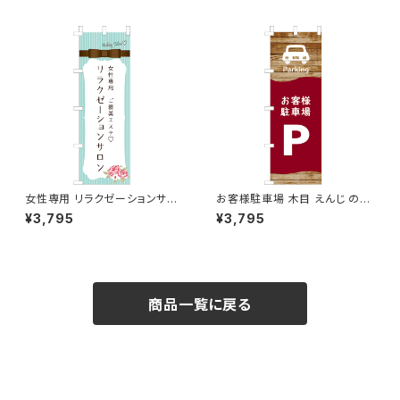
女性専用 リラクゼーションサロ
お客様駐車場 木目 えんじ のぼ
ン 水色 のぼり旗
り旗
¥3,795
¥3,795
商品一覧に戻る