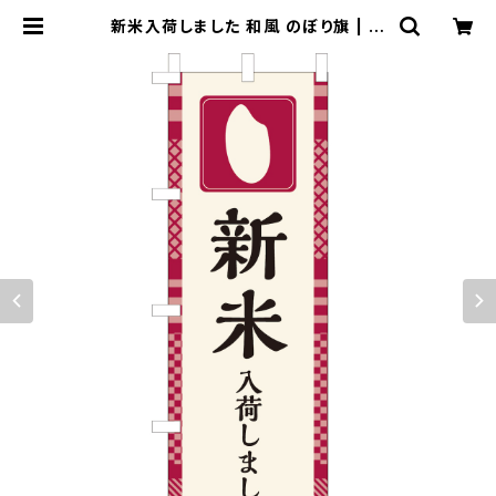
新米入荷しました 和風 のぼり旗 | の
ぼり屋＋