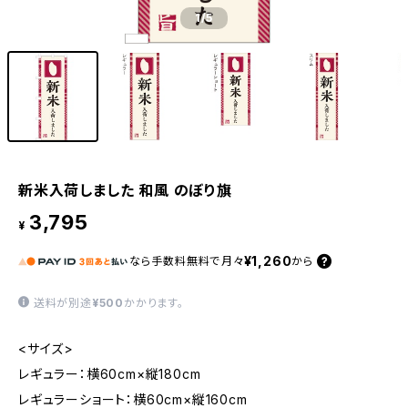
1
/5
新米入荷しました 和風 のぼり旗
3,795
¥
¥1,260
なら
手数料無料で
月々
から
送料が別途
¥500
かかります。
<サイズ>
レギュラー：横60cm×縦180cm
レギュラーショート：横60cm×縦160cm