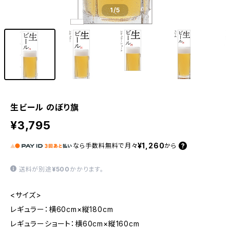
1
/5
生ビール のぼり旗
¥3,795
¥1,260
なら
手数料無料で
月々
から
送料が別途
¥500
かかります。
<サイズ>
レギュラー：横60cm×縦180cm
レギュラーショート：横60cm×縦160cm