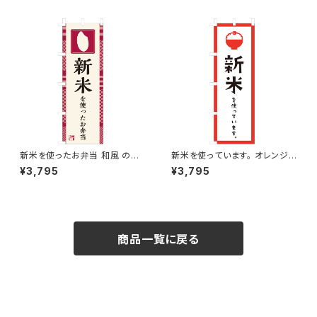
新米を使ったお弁当 和風 のぼ
新米を使っています。 オレンジ
り旗
のぼり旗
¥3,795
¥3,795
商品一覧に戻る