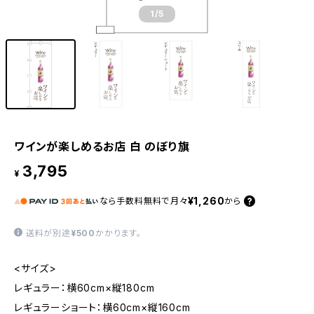
1
/5
ワインが楽しめるお店 白 のぼり旗
3,795
¥
¥1,260
なら
手数料無料で
月々
から
送料が別途
¥500
かかります。
<サイズ>
レギュラー：横60cm×縦180cm
レギュラーショート：横60cm×縦160cm