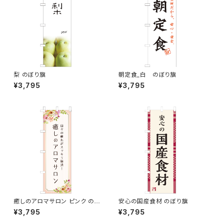
梨 のぼり旗
朝定食_白 のぼり旗
¥3,795
¥3,795
癒しのアロマサロン ピンク のぼ
安心の国産食材 のぼり旗
り旗
¥3,795
¥3,795