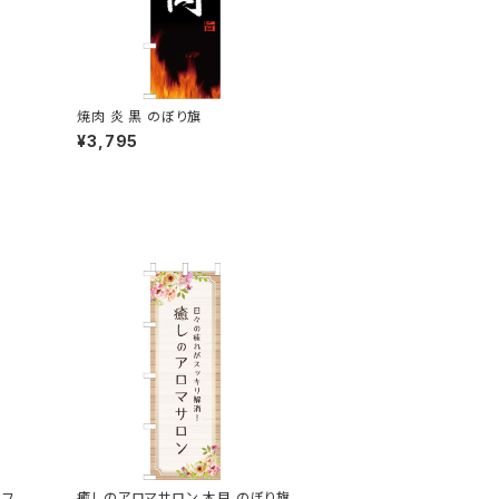
焼肉 炎 黒 のぼり旗
¥3,795
カフェ
癒しのアロマサロン 木目 のぼり旗