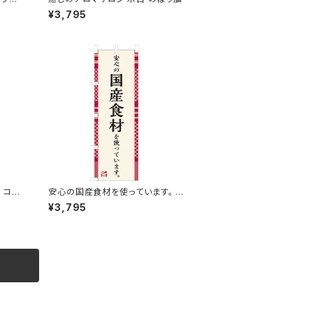
¥3,795
ェ コー
安心の国産食材を使っています。 の
ぼり旗
¥3,795