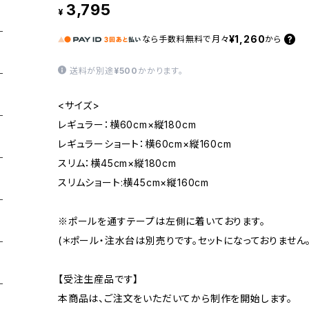
3,795
¥
¥1,260
なら
手数料無料で
月々
から
送料が別途
¥500
かかります。
<サイズ>
レギュラー：横60cm×縦180cm
レギュラーショート：横60cm×縦160cm
スリム：横45cm×縦180cm
スリムショート:横45cm×縦160cm
※ポールを通すテープは左側に着いております。
(＊ポール・注水台は別売りです。セットになっておりません。
【受注生産品です】
本商品は、ご注文をいただいてから制作を開始します。