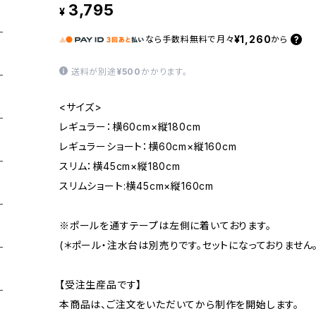
3,795
¥
¥1,260
なら
手数料無料で
月々
から
送料が別途
¥500
かかります。
<サイズ>
レギュラー：横60cm×縦180cm
レギュラーショート：横60cm×縦160cm
スリム：横45cm×縦180cm
スリムショート:横45cm×縦160cm
※ポールを通すテープは左側に着いております。
(＊ポール・注水台は別売りです。セットになっておりません。
【受注生産品です】
本商品は、ご注文をいただいてから制作を開始します。