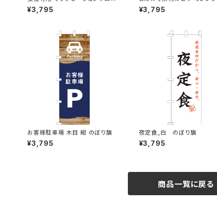
オレンジ のぼり旗
り旗
¥3,795
¥3,795
お客様駐車場 木目 紺 のぼり旗
夜定食_白 のぼり旗
¥3,795
¥3,795
商品一覧に戻る