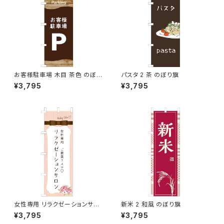
お客様駐車場 木目 茶色 のぼり
パスタ 2 茶 のぼり旗
旗
¥3,795
¥3,795
女性専用 リラクゼーションサロ
新米 2 和風 のぼり旗
ン ピンク のぼり旗
¥3,795
¥3,795