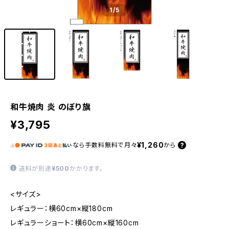
1
/5
和牛焼肉 炎 のぼり旗
¥3,795
¥1,260
なら
手数料無料で
月々
から
送料が別途
¥500
かかります。
<サイズ>
レギュラー：横60cm×縦180cm
レギュラーショート：横60cm×縦160cm