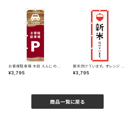
お客様駐車場 木目 えんじ のぼ
新米炊けています。 オレンジ の
り旗
ぼり旗
¥3,795
¥3,795
商品一覧に戻る