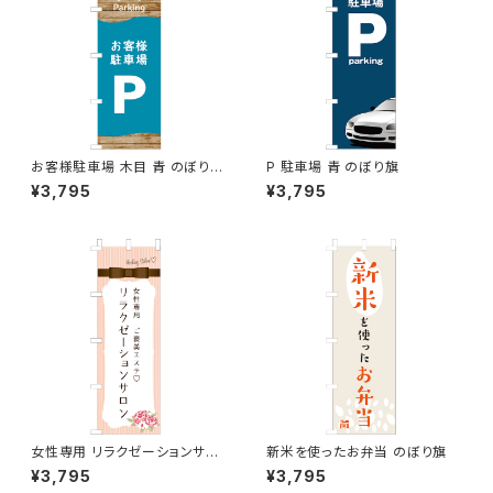
お客様駐車場 木目 青 のぼり旗
P 駐車場 青 のぼり旗
のぼり旗
¥3,795
¥3,795
女性専用 リラクゼーションサロ
新米を使ったお弁当 のぼり旗
ン ピンク のぼり旗
¥3,795
¥3,795