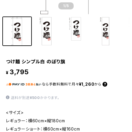
1
/5
つけ麺 シンプル白 のぼり旗
3,795
¥
¥1,260
なら
手数料無料で
月々
から
送料が別途
¥500
かかります。
<サイズ>
レギュラー：横60cm×縦180cm
レギュラーショート：横60cm×縦160cm