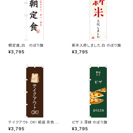
朝定食_白 のぼり旗
新米入荷しました 白 のぼり旗
¥3,795
¥3,795
テイクアウト OK! 紙袋 茶色 の
ピザ 3 深緑 のぼり旗
ぼり旗
¥3,795
¥3,795