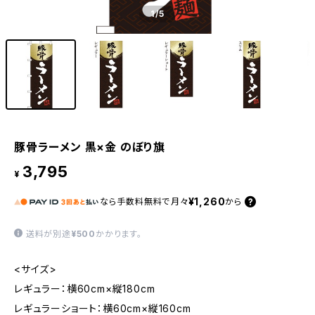
1
/5
豚骨ラーメン 黒×金 のぼり旗
3,795
¥
¥1,260
なら
手数料無料で
月々
から
送料が別途
¥500
かかります。
<サイズ>
レギュラー：横60cm×縦180cm
レギュラーショート：横60cm×縦160cm