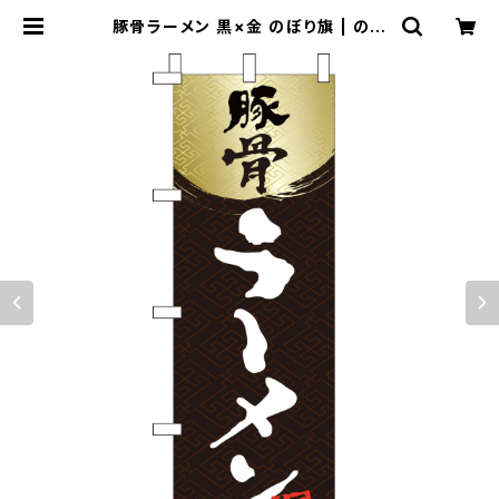
豚骨ラーメン 黒×金 のぼり旗 | のぼ
り屋＋