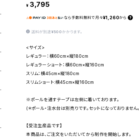
3,795
¥
¥1,260
なら
手数料無料で
月々
から
送料が別途
¥500
かかります。
<サイズ>
レギュラー：横60cm×縦180cm
レギュラーショート：横60cm×縦160cm
スリム：横45cm×縦180cm
スリムショート:横45cm×縦160cm
※ポールを通すテープは左側に着いております。
(＊ポール・注水台は別売りです。セットになっておりません。
【受注生産品です】
本商品は、ご注文をいただいてから制作を開始します。