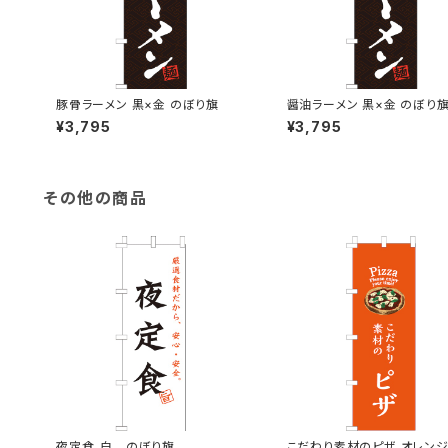
豚骨ラーメン 黒×金 のぼり旗
醤油ラーメン 黒×金 のぼり
¥3,795
¥3,795
その他の商品
夜定食_白 のぼり旗
こだわり素材のピザ オレンジ