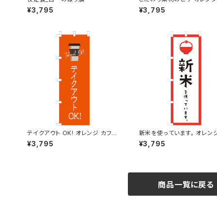
り旗
¥3,795
¥3,795
テイクアウト OK! オレンジ カフェ
新米を使っています。 オレンジ
コーヒー 2 のぼり旗
ぼり旗
¥3,795
¥3,795
商品一覧に戻る