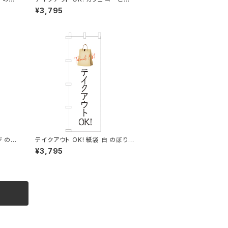
のぼり旗
¥3,795
 の
テイクアウト OK! 紙袋 白 のぼり
旗
¥3,795