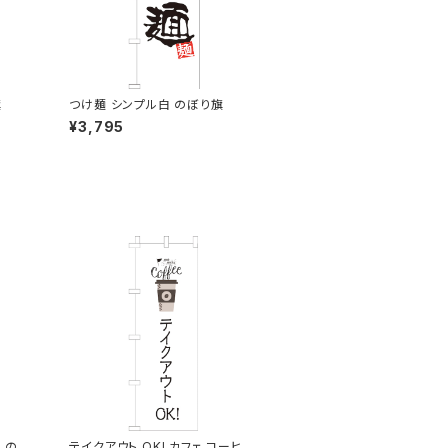
旗
つけ麺 シンプル白 のぼり旗
¥3,795
 のぼ
テイクアウト OK! カフェ コーヒー