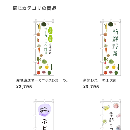
同じカテゴリの商品
産地直送オーガニック野菜 のぼ
新鮮野菜 のぼり旗
り旗
¥3,795
¥3,795