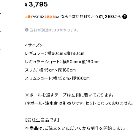
3,795
¥
¥1,260
なら
手数料無料で
月々
から
送料が別途
¥500
かかります。
<サイズ>
レギュラー：横60cm×縦180cm
レギュラーショート：横60cm×縦160cm
スリム：横45cm×縦180cm
スリムショート:横45cm×縦160cm
※ポールを通すテープは左側に着いております。
(＊ポール・注水台は別売りです。セットになっておりません。
【受注生産品です】
本商品は、ご注文をいただいてから制作を開始します。