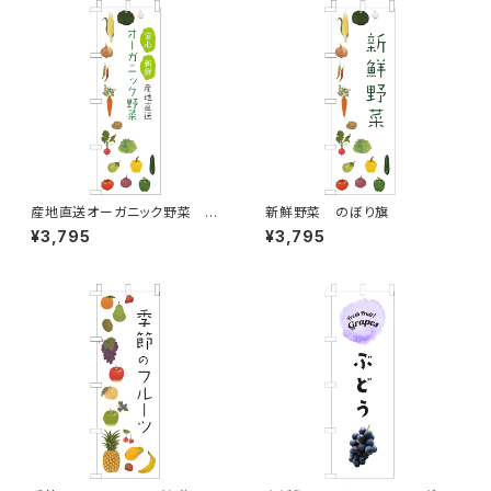
産地直送オーガニック野菜 の
新鮮野菜 のぼり旗
ぼり旗
¥3,795
¥3,795