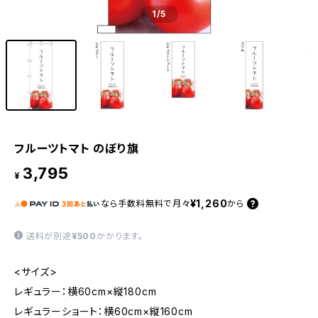
1
/5
フルーツトマト のぼり旗
3,795
¥
¥1,260
なら
手数料無料で
月々
から
送料が別途
¥500
かかります。
<サイズ>
レギュラー：横60cm×縦180cm
レギュラーショート：横60cm×縦160cm