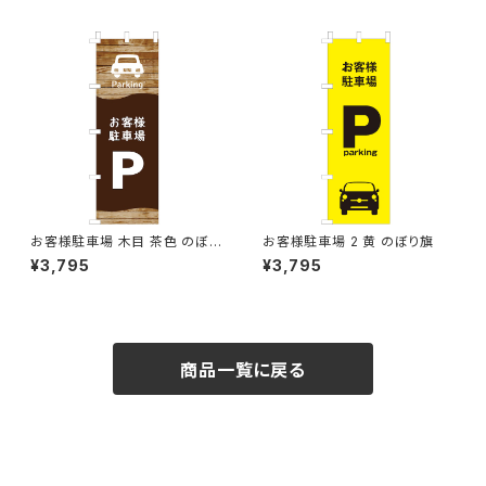
お客様駐車場 木目 茶色 のぼり
お客様駐車場 2 黄 のぼり旗
旗
¥3,795
¥3,795
商品一覧に戻る