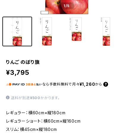
1
/5
りんご のぼり旗
¥3,795
¥1,260
なら
手数料無料で
月々
から
送料が別途
¥500
かかります。
レギュラー：横60cm×縦180cm
レギュラーショート：横60cm×縦160cm
スリム：横45cm×縦180cm