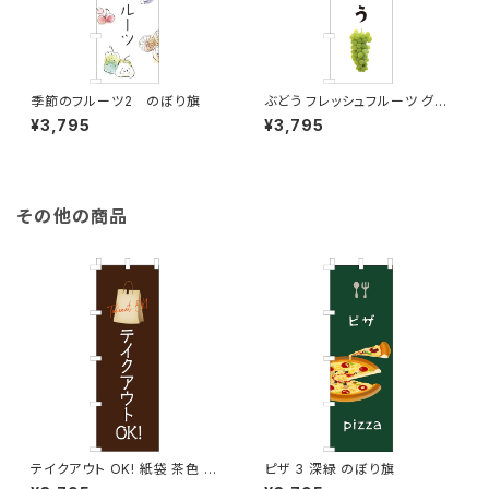
季節のフルーツ2 のぼり旗
ぶどう フレッシュフルーツ グレ
ープ 2 のぼり旗
¥3,795
¥3,795
その他の商品
テイクアウト OK! 紙袋 茶色 の
ピザ 3 深緑 のぼり旗
ぼり旗