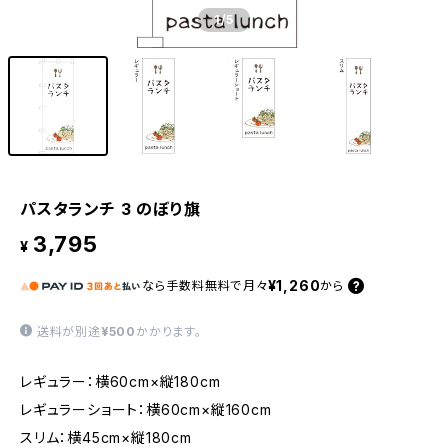
1
/5
パスタランチ 3 のぼり旗
3,795
¥
¥1,260
なら
手数料無料で
月々
から
送料が別途
¥500
かかります。
レギュラー：横60cm×縦180cm
レギュラーショート：横60cm×縦160cm
スリム：横45cm×縦180cm