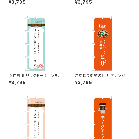
¥3,795
¥3,795
女性専用 リラクゼーションサロ
こだわり素材のピザ オレンジ
ン 水色 のぼり旗
のぼり旗
¥3,795
¥3,795