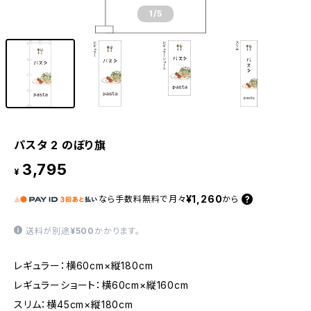
1
/5
パスタ 2 のぼり旗
3,795
¥
¥1,260
なら
手数料無料で
月々
から
送料が別途
¥500
かかります。
レギュラー：横60cm×縦180cm
レギュラーショート：横60cm×縦160cm
スリム：横45cm×縦180cm