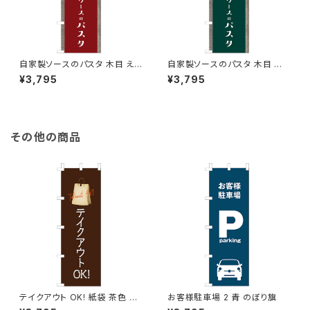
自家製ソースのパスタ 木目 えん
自家製ソースのパスタ 木目 深
じ のぼり旗
緑 のぼり旗
¥3,795
¥3,795
その他の商品
テイクアウト OK! 紙袋 茶色 の
お客様駐車場 2 青 のぼり旗
ぼり旗