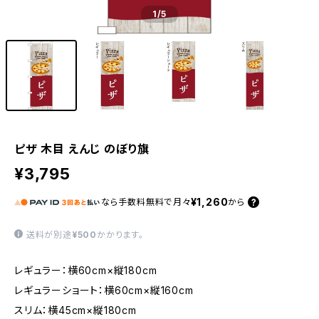
1
/5
ピザ 木目 えんじ のぼり旗
¥3,795
¥1,260
なら
手数料無料で
月々
から
送料が別途
¥500
かかります。
レギュラー：横60cm×縦180cm
レギュラーショート：横60cm×縦160cm
スリム：横45cm×縦180cm