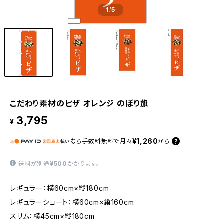
1
/5
こだわり素材のピザ オレンジ のぼり旗
3,795
¥
¥1,260
なら
手数料無料で
月々
から
送料が別途
¥500
かかります。
レギュラー：横60cm×縦180cm
レギュラーショート：横60cm×縦160cm
スリム：横45cm×縦180cm