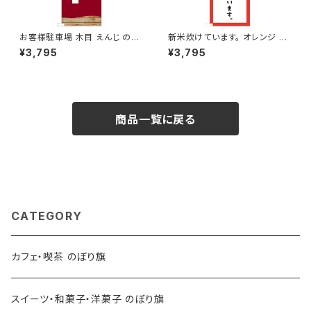
お客様駐車場 木目 えんじ のぼ
新米炊けています。 オレンジ の
り旗
ぼり旗
¥3,795
¥3,795
商品一覧に戻る
CATEGORY
カフェ・喫茶 のぼり旗
スイーツ・和菓子・洋菓子 のぼり旗