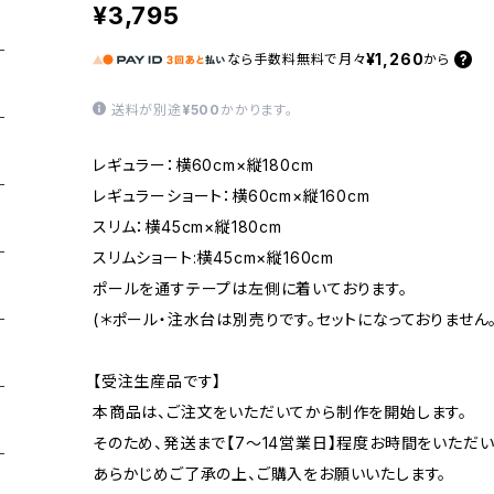
¥3,795
¥1,260
なら
手数料無料で
月々
から
送料が別途
¥500
かかります。
レギュラー：横60cm×縦180cm
レギュラーショート：横60cm×縦160cm
スリム：横45cm×縦180cm
スリムショート:横45cm×縦160cm
ポールを通すテープは左側に着いております。
(＊ポール・注水台は別売りです。セットになっておりません。
【受注生産品です】
本商品は、ご注文をいただいてから制作を開始します。
そのため、発送まで【7〜14営業日】程度お時間をいただい
あらかじめご了承の上、ご購入をお願いいたします。