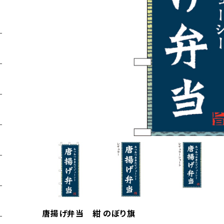
唐揚げ弁当 紺 のぼり旗