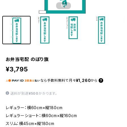
1
/5
お弁当宅配 のぼり旗
¥3,795
¥1,260
なら
手数料無料で
月々
から
送料が別途
¥500
かかります。
レギュラー：横60cm×縦180cm
レギュラーショート：横60cm×縦160cm
スリム：横45cm×縦180cm