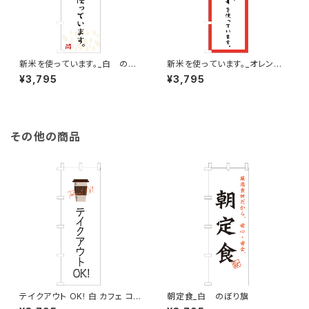
新米を使っています。_白 のぼ
新米を使っています。_オレン
り旗
ジ のぼり旗
¥3,795
¥3,795
その他の商品
テイクアウト OK! 白 カフェ コ
朝定食_白 のぼり旗
ーヒー 2 のぼり旗