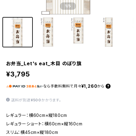
1
/5
お弁当_Let's eat_木目 のぼり旗
¥3,795
¥1,260
なら
手数料無料で
月々
から
送料が別途
¥500
かかります。
レギュラー：横60cm×縦180cm
レギュラーショート：横60cm×縦160cm
スリム：横45cm×縦180cm