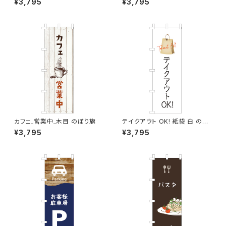
¥3,795
¥3,795
カフェ_営業中_木目 のぼり旗
テイクアウト OK! 紙袋 白 のぼ
り旗
¥3,795
¥3,795