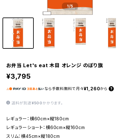
1
/5
お弁当 Let's eat 木目 オレンジ のぼり旗
¥3,795
¥1,260
なら
手数料無料で
月々
から
送料が別途
¥500
かかります。
レギュラー：横60cm×縦180cm
レギュラーショート：横60cm×縦160cm
スリム：横45cm×縦180cm