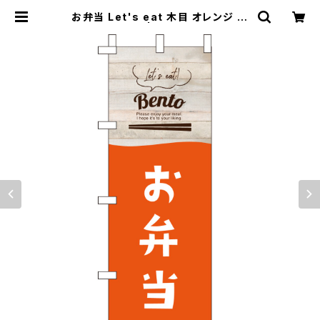
お弁当 Let's eat 木目 オレンジ の
ぼり旗 | のぼり屋＋