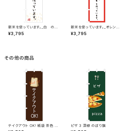
新米を使っています。_白 のぼ
新米を使っています。_オレン
り旗
ジ のぼり旗
¥3,795
¥3,795
その他の商品
テイクアウト OK! 紙袋 茶色 の
ピザ 3 深緑 のぼり旗
ぼり旗