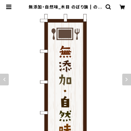
無添加・自然味_木目 のぼり旗 | のぼ
り屋＋