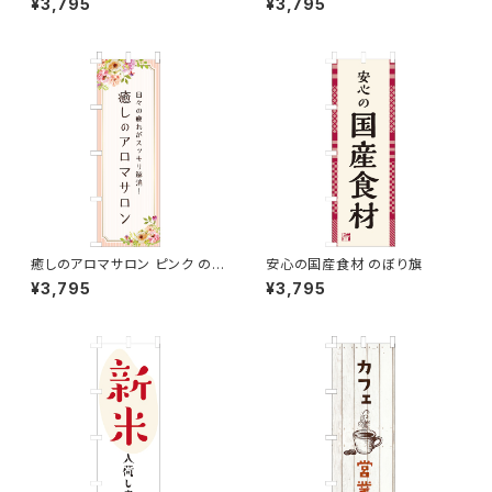
¥3,795
¥3,795
癒しのアロマサロン ピンク のぼ
安心の国産食材 のぼり旗
り旗
¥3,795
¥3,795