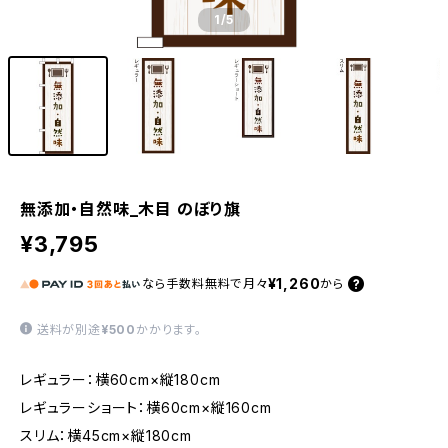
1
/5
無添加・自然味_木目 のぼり旗
¥3,795
¥1,260
なら
手数料無料で
月々
から
送料が別途
¥500
かかります。
レギュラー：横60cm×縦180cm
レギュラーショート：横60cm×縦160cm
スリム：横45cm×縦180cm