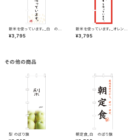
新米を使っています。_白 のぼ
新米を使っています。_オレン
り旗
ジ のぼり旗
¥3,795
¥3,795
その他の商品
梨 のぼり旗
朝定食_白 のぼり旗