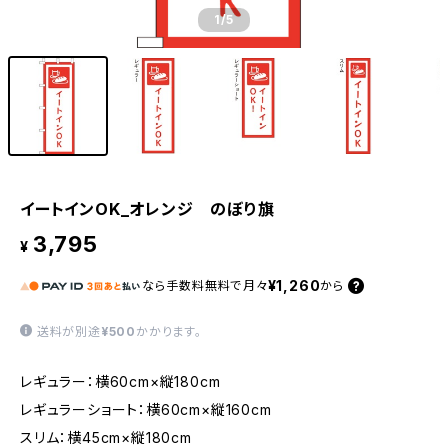
1
/5
イートインOK_オレンジ のぼり旗
3,795
¥
¥1,260
なら
手数料無料で
月々
から
送料が別途
¥500
かかります。
レギュラー：横60cm×縦180cm
レギュラーショート：横60cm×縦160cm
スリム：横45cm×縦180cm