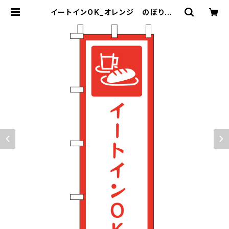
イートインOK_オレンジ のぼり旗 |
のぼり屋＋