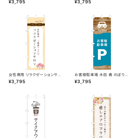
¥3,795
¥3,795
女性専用 リラクゼーションサロ
お客様駐車場 木目 青 のぼり旗
ン オレンジ のぼり旗
のぼり旗
¥3,795
¥3,795