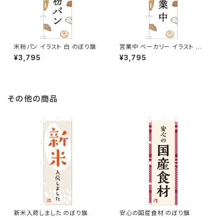
米粉パン イラスト 白 のぼり旗
営業中 ベーカリー イラスト 白
のぼり旗
¥3,795
¥3,795
その他の商品
新米入荷しました のぼり旗
安心の国産食材 のぼり旗