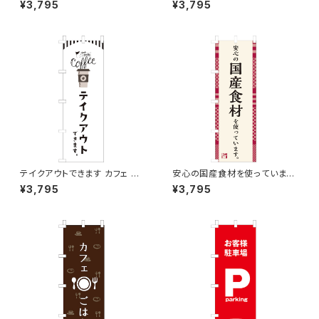
¥3,795
¥3,795
テイクアウトできます カフェ コ
安心の国産食材を使っています。
ーヒー のぼり旗
のぼり旗
¥3,795
¥3,795