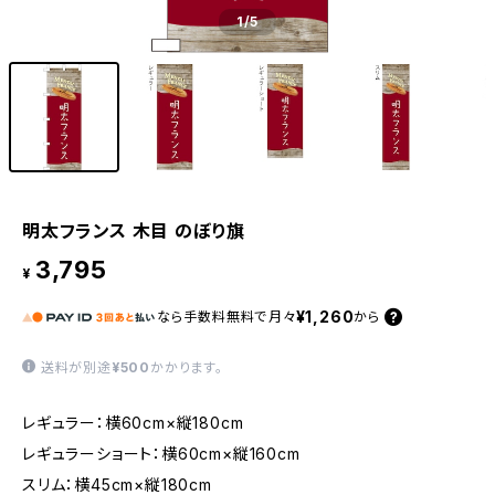
1
/5
明太フランス 木目 のぼり旗
3,795
¥
¥1,260
なら
手数料無料で
月々
から
送料が別途
¥500
かかります。
レギュラー：横60cm×縦180cm
レギュラーショート：横60cm×縦160cm
スリム：横45cm×縦180cm