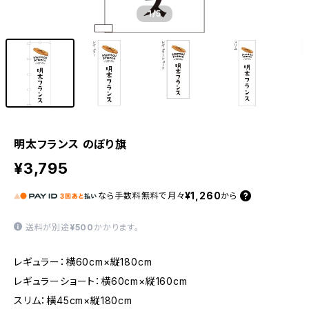
1
/5
明太フランス のぼり旗
¥3,795
¥1,260
なら
手数料無料で
月々
から
送料が別途
¥500
かかります。
レギュラー：横60cm×縦180cm
レギュラーショート：横60cm×縦160cm
スリム：横45cm×縦180cm