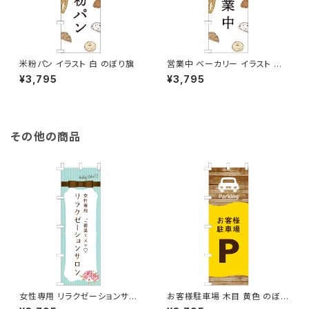
米粉パン イラスト 白 のぼり旗
営業中 ベーカリー イラスト 白
のぼり旗
¥3,795
¥3,795
その他の商品
女性専用 リラクゼーションサロ
お客様駐車場 木目 黄色 のぼり
ン 水色 のぼり旗
旗