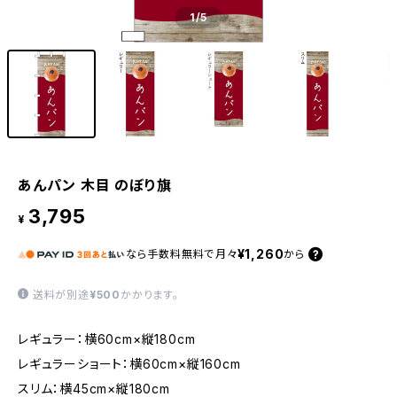
1
/5
あんパン 木目 のぼり旗
3,795
¥
¥1,260
なら
手数料無料で
月々
から
送料が別途
¥500
かかります。
レギュラー：横60cm×縦180cm
レギュラーショート：横60cm×縦160cm
スリム：横45cm×縦180cm