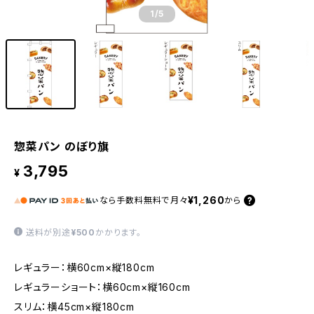
1
/5
惣菜パン のぼり旗
3,795
¥
¥1,260
なら
手数料無料で
月々
から
送料が別途
¥500
かかります。
レギュラー：横60cm×縦180cm
レギュラーショート：横60cm×縦160cm
スリム：横45cm×縦180cm