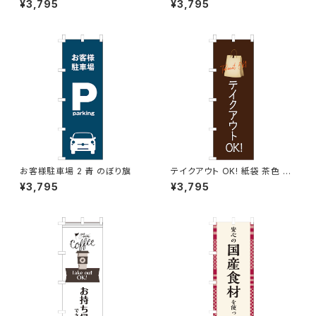
¥3,795
¥3,795
お客様駐車場 2 青 のぼり旗
テイクアウト OK! 紙袋 茶色 の
ぼり旗
¥3,795
¥3,795