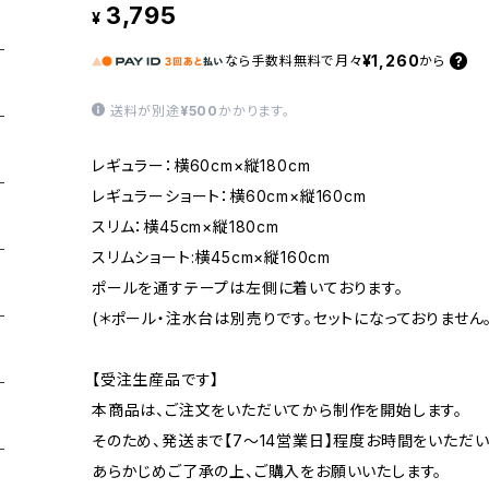
3,795
¥
¥1,260
なら
手数料無料で
月々
から
送料が別途
¥500
かかります。
レギュラー：横60cm×縦180cm
レギュラーショート：横60cm×縦160cm
スリム：横45cm×縦180cm
スリムショート:横45cm×縦160cm
ポールを通すテープは左側に着いております。
(＊ポール・注水台は別売りです。セットになっておりません。
【受注生産品です】
本商品は、ご注文をいただいてから制作を開始します。
そのため、発送まで【7〜14営業日】程度お時間をいただい
あらかじめご了承の上、ご購入をお願いいたします。