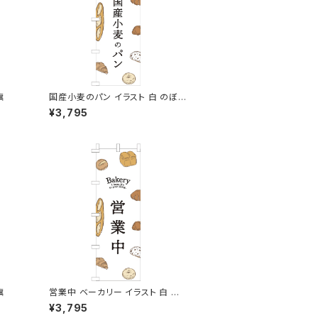
旗
国産小麦のパン イラスト 白 のぼり
旗
¥3,795
旗
営業中 ベーカリー イラスト 白 の
ぼり旗
¥3,795