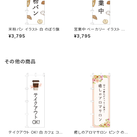
米粉パン イラスト 白 のぼり旗
営業中 ベーカリー イラスト 白
のぼり旗
¥3,795
¥3,795
その他の商品
テイクアウト OK! 白 カフェ コ
癒しのアロマサロン ピンク のぼ
ーヒー 2 のぼり旗
り旗