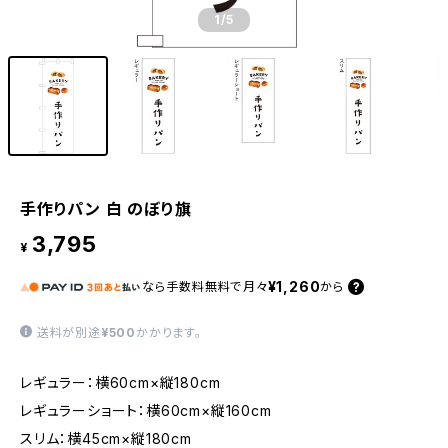
1
/5
手作りパン 白 のぼり旗
3,795
¥
¥1,260
なら
手数料無料で
月々
から
送料が別途
¥500
かかります。
レギュラー：横60cm×縦180cm
レギュラーショート：横60cm×縦160cm
スリム：横45cm×縦180cm