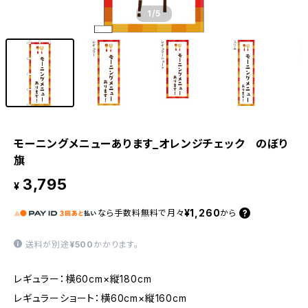
1
/5
モーニングメニューあります_オレンジチェック のぼり
旗
3,795
¥
¥1,260
なら
手数料無料で
月々
から
送料が別途
¥500
かかります。
レギュラー：横60cm×縦180cm
レギュラーショート：横60cm×縦160cm