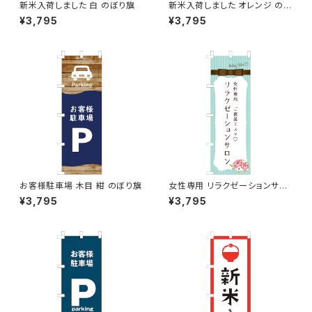
新米入荷しました 白 のぼり旗
新米入荷しました オレンジ のぼ
り旗
¥3,795
¥3,795
お客様駐車場 木目 紺 のぼり旗
女性専用 リラクゼーションサロ
ン 水色 のぼり旗
¥3,795
¥3,795