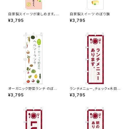
自家製スイーツが楽しめます。
自家製スイーツ のぼり旗
ピンク のぼり旗
¥3,795
¥3,795
オーガニック野菜ランチ のぼり
ランチメニュー_チェック×木目
旗
のぼり旗
¥3,795
¥3,795