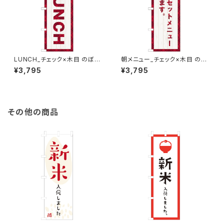
LUNCH_チェック×木目 のぼり
朝メニュー_チェック×木目 のぼ
旗
り旗
¥3,795
¥3,795
その他の商品