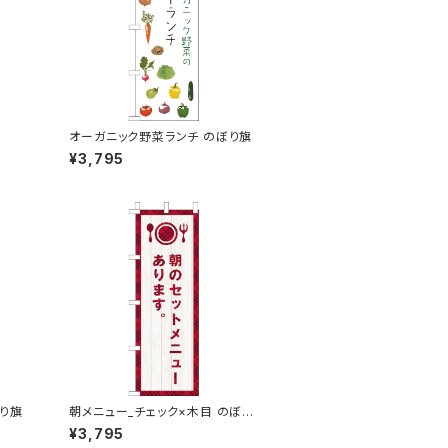
オーガニック野菜ランチ のぼり旗
¥3,795
ぼり旗
朝メニュー_チェック×木目 のぼり
旗
¥3,795