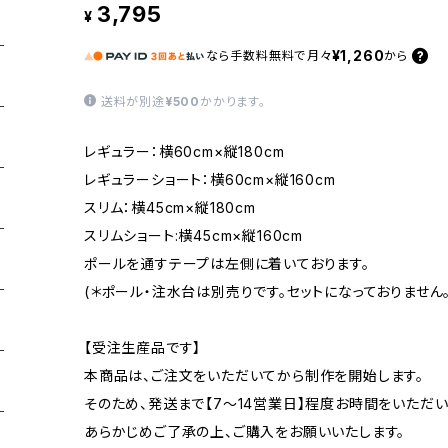
3,795
¥
¥1,260
なら
手数料無料で
月々
から
送料が別途
¥500
かかります。
レギュラー：横60cm×縦180cm
レギュラーショート：横60cm×縦160cm
スリム：横45cm×縦180cm
スリムショート:横45cm×縦160cm
ポールを通すテープは左側に着いております。
(＊ポール・注水台は別売りです。セットになっておりません。
【受注生産品です】
本商品は、ご注文をいただいてから制作を開始します。
そのため、発送まで【7〜14営業日】程度お時間をいただい
あらかじめご了承の上、ご購入をお願いいたします。