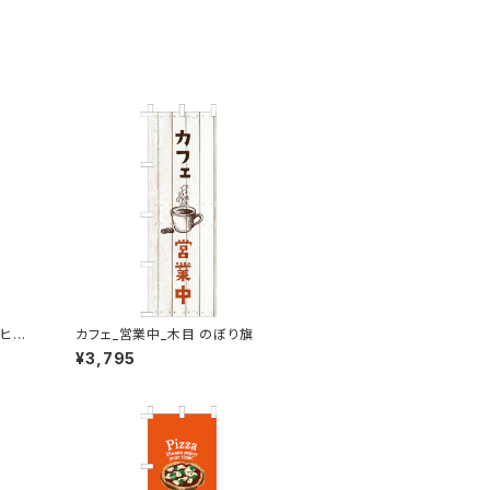
ーヒー
カフェ_営業中_木目 のぼり旗
¥3,795