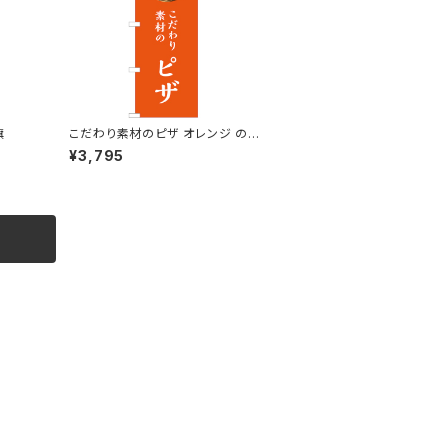
旗
こだわり素材のピザ オレンジ のぼ
り旗
¥3,795