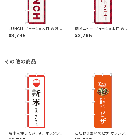
LUNCH_チェック×木目 のぼり
朝メニュー_チェック×木目 のぼ
旗
り旗
¥3,795
¥3,795
その他の商品
新米を使っています。 オレンジ
こだわり素材のピザ オレンジ
のぼり旗
のぼり旗