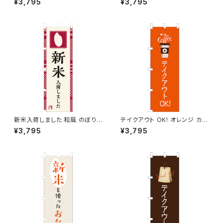
¥3,795
¥3,795
新米入荷しました 和風 のぼり
テイクアウト OK! オレンジ カフ
旗
ェ コーヒー のぼり旗
¥3,795
¥3,795