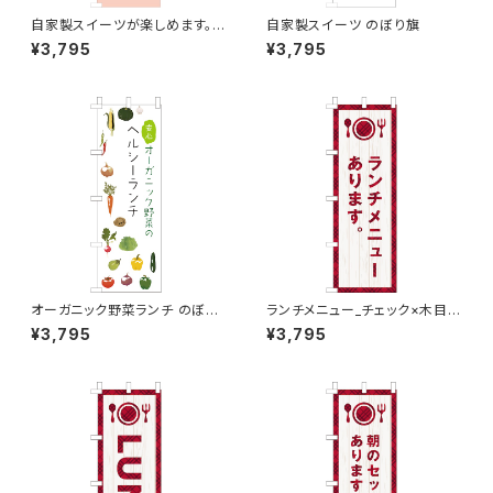
自家製スイーツが楽しめます。
自家製スイーツ のぼり旗
ピンク のぼり旗
¥3,795
¥3,795
オーガニック野菜ランチ のぼり
ランチメニュー_チェック×木目
旗
のぼり旗
¥3,795
¥3,795