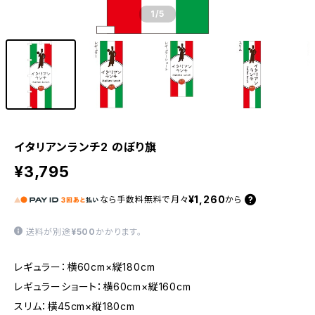
1
/5
イタリアンランチ2 のぼり旗
¥3,795
¥1,260
なら
手数料無料で
月々
から
送料が別途
¥500
かかります。
レギュラー：横60cm×縦180cm
レギュラーショート：横60cm×縦160cm
スリム：横45cm×縦180cm