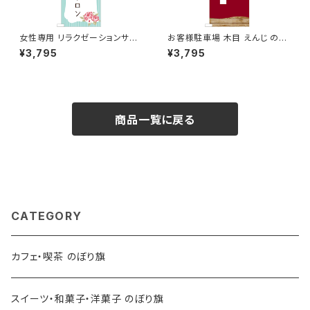
女性専用 リラクゼーションサロ
お客様駐車場 木目 えんじ のぼ
ン 水色 のぼり旗
り旗
¥3,795
¥3,795
商品一覧に戻る
CATEGORY
カフェ・喫茶 のぼり旗
スイーツ・和菓子・洋菓子 のぼり旗