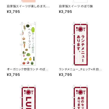
自家製スイーツが楽しめます。
自家製スイーツ のぼり旗
ピンク のぼり旗
¥3,795
¥3,795
オーガニック野菜ランチ のぼり
ランチメニュー_チェック×木目
旗
のぼり旗
¥3,795
¥3,795