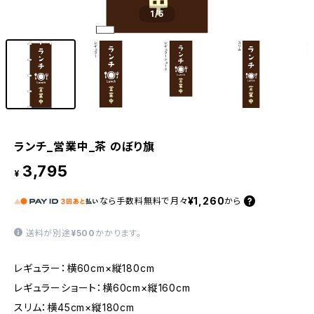
1
/5
ランチ_営業中_茶 のぼり旗
3,795
¥
¥1,260
なら
手数料無料で
月々
から
送料が別途
¥500
かかります。
レギュラー：横60cm×縦180cm
レギュラーショート：横60cm×縦160cm
スリム：横45cm×縦180cm