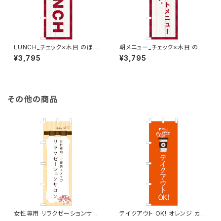
LUNCH_チェック×木目 のぼり
朝メニュー_チェック×木目 のぼ
旗
り旗
¥3,795
¥3,795
その他の商品
女性専用 リラクゼーションサロ
テイクアウト OK! オレンジ カフ
ン オレンジ のぼり旗
ェ コーヒー のぼり旗