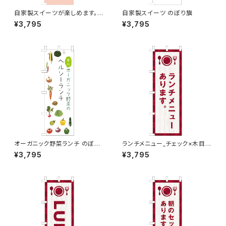
自家製スイーツが楽しめます。
自家製スイーツ のぼり旗
ピンク のぼり旗
¥3,795
¥3,795
オーガニック野菜ランチ のぼり
ランチメニュー_チェック×木目
旗
のぼり旗
¥3,795
¥3,795