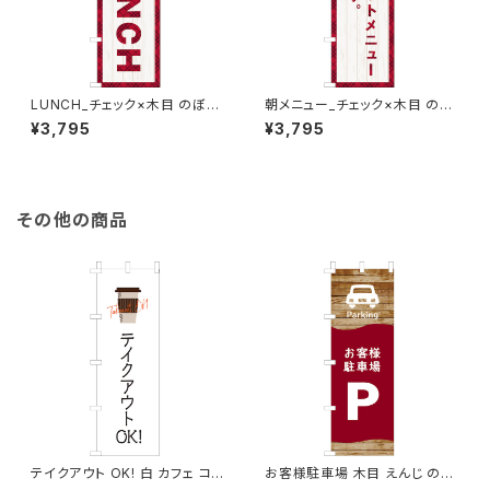
LUNCH_チェック×木目 のぼり
朝メニュー_チェック×木目 のぼ
旗
り旗
¥3,795
¥3,795
その他の商品
テイクアウト OK! 白 カフェ コ
お客様駐車場 木目 えんじ のぼ
ーヒー 2 のぼり旗
り旗