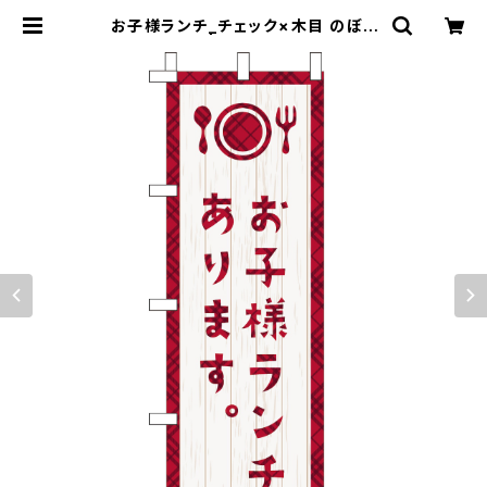
お子様ランチ_チェック×木目 のぼり
旗 | のぼり屋＋