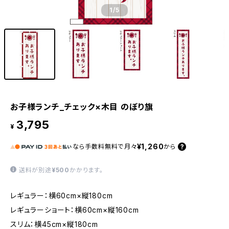
1
/5
お子様ランチ_チェック×木目 のぼり旗
3,795
¥
¥1,260
なら
手数料無料で
月々
から
送料が別途
¥500
かかります。
レギュラー：横60cm×縦180cm
レギュラーショート：横60cm×縦160cm
スリム：横45cm×縦180cm