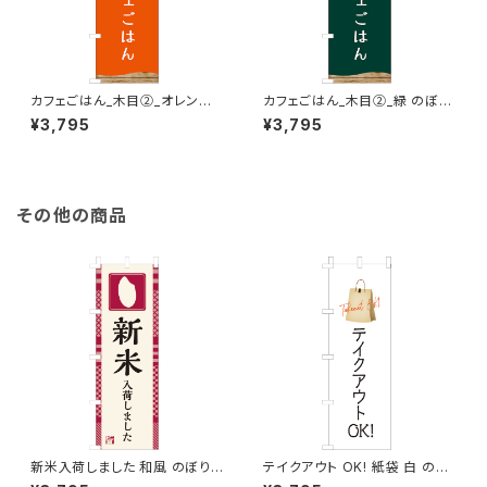
カフェごはん_木目②_オレンジ
カフェごはん_木目②_緑 のぼり
のぼり旗
旗
¥3,795
¥3,795
その他の商品
新米入荷しました 和風 のぼり
テイクアウト OK! 紙袋 白 のぼ
旗
り旗