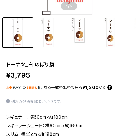
1
/5
ドーナツ_白 のぼり旗
¥3,795
¥1,260
なら
手数料無料で
月々
から
送料が別途
¥500
かかります。
レギュラー：横60cm×縦180cm
レギュラーショート：横60cm×縦160cm
スリム：横45cm×縦180cm