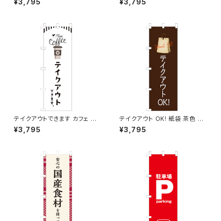
¥3,795
¥3,795
テイクアウトできます カフェ コ
テイクアウト OK! 紙袋 茶色 の
ーヒー のぼり旗
ぼり旗
¥3,795
¥3,795