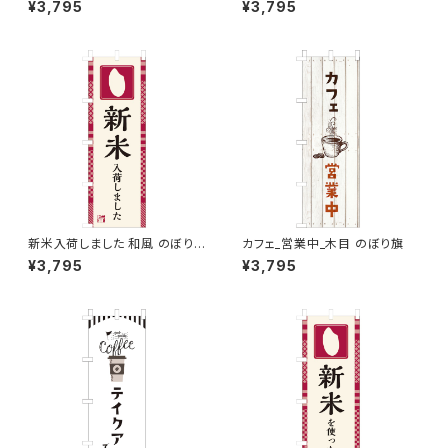
¥3,795
¥3,795
新米入荷しました 和風 のぼり
カフェ_営業中_木目 のぼり旗
旗
¥3,795
¥3,795