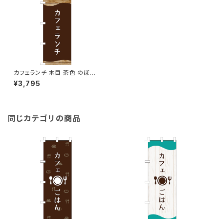
カフェランチ 木目 茶色 のぼり
旗
¥3,795
同じカテゴリの商品