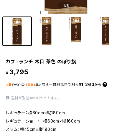
1
/5
カフェランチ 木目 茶色 のぼり旗
3,795
¥
¥1,260
なら
手数料無料で
月々
から
送料が別途
¥500
かかります。
レギュラー：横60cm×縦180cm
レギュラーショート：横60cm×縦160cm
スリム：横45cm×縦180cm