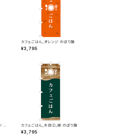
カフェごはん_オレンジ のぼり旗
¥3,795
ジ の
カフェごはん_木目②_緑 のぼり旗
¥3,795