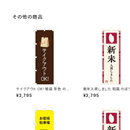
その他の商品
テイクアウト OK! 紙袋 茶色 のぼ
新米入荷しました 和風 のぼ
り旗
¥3,795
¥3,795