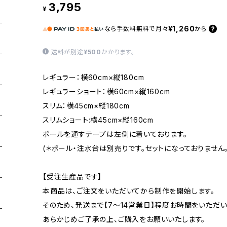
3,795
¥
¥1,260
なら
手数料無料で
月々
から
送料が別途
¥500
かかります。
レギュラー：横60cm×縦180cm
レギュラーショート：横60cm×縦160cm
スリム：横45cm×縦180cm
スリムショート:横45cm×縦160cm
ポールを通すテープは左側に着いております。
(＊ポール・注水台は別売りです。セットになっておりません。
【受注生産品です】
本商品は、ご注文をいただいてから制作を開始します。
そのため、発送まで【7〜14営業日】程度お時間をいただい
あらかじめご了承の上、ご購入をお願いいたします。