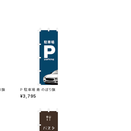
り旗
P 駐車場 青 のぼり旗
¥3,795