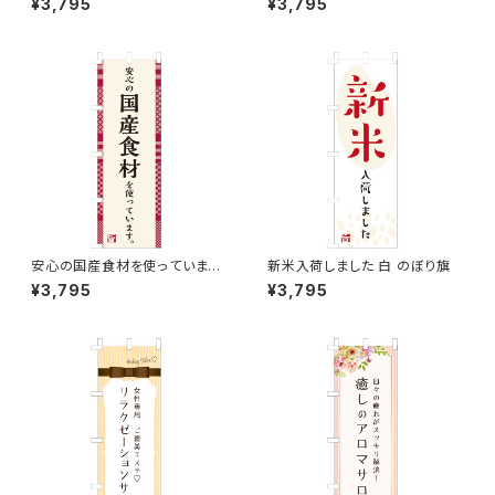
¥3,795
¥3,795
安心の国産食材を使っています。
新米入荷しました 白 のぼり旗
のぼり旗
¥3,795
¥3,795