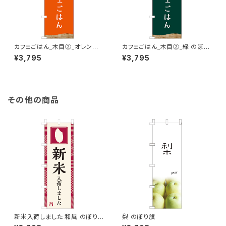
カフェごはん_木目②_オレンジ
カフェごはん_木目②_緑 のぼり
のぼり旗
旗
¥3,795
¥3,795
その他の商品
新米入荷しました 和風 のぼり
梨 のぼり旗
旗