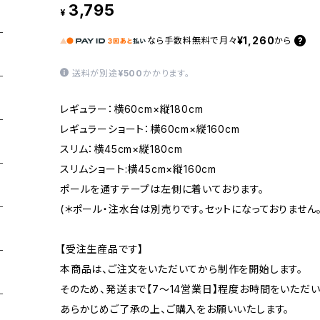
3,795
¥
¥1,260
なら
手数料無料で
月々
から
送料が別途
¥500
かかります。
レギュラー：横60cm×縦180cm
レギュラーショート：横60cm×縦160cm
スリム：横45cm×縦180cm
スリムショート:横45cm×縦160cm
ポールを通すテープは左側に着いております。
(＊ポール・注水台は別売りです。セットになっておりません。
【受注生産品です】
本商品は、ご注文をいただいてから制作を開始します。
そのため、発送まで【7〜14営業日】程度お時間をいただい
あらかじめご了承の上、ご購入をお願いいたします。