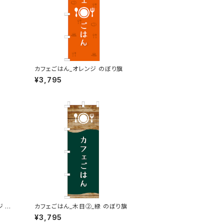
カフェごはん_オレンジ のぼり旗
¥3,795
ジ の
カフェごはん_木目②_緑 のぼり旗
¥3,795