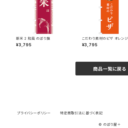
新米 2 和風 のぼり旗
こだわり素材のピザ オレンジ
り旗
¥3,795
¥3,795
商品一覧に戻る
プライバシーポリシー
特定商取引法に基づく表記
© のぼり屋＋