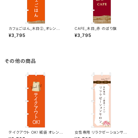
カフェごはん_木目②_オレンジ
CAFE_木目_赤 のぼり旗
のぼり旗
¥3,795
¥3,795
その他の商品
テイクアウト OK! 紙袋 オレンジ
女性専用 リラクゼーションサロ
のぼり旗
ン ピンク のぼり旗