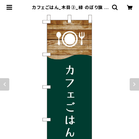
カフェごはん_木目②_緑 のぼり旗 |
のぼり屋＋