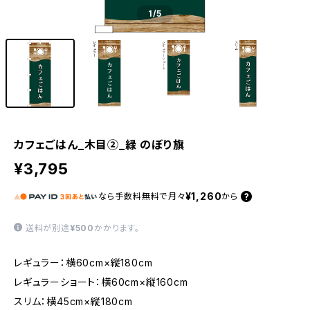
1
/5
カフェごはん_木目②_緑 のぼり旗
¥3,795
¥1,260
なら
手数料無料で
月々
から
送料が別途
¥500
かかります。
レギュラー：横60cm×縦180cm
レギュラーショート：横60cm×縦160cm
スリム：横45cm×縦180cm