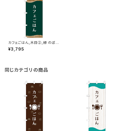
カフェごはん_木目②_緑 のぼり
旗
¥3,795
同じカテゴリの商品