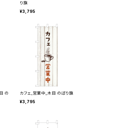
り旗
¥3,795
目 の
カフェ_営業中_木目 のぼり旗
¥3,795