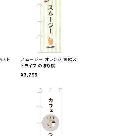
色スト
スムージー_オレンジ_黄緑ス
トライプ のぼり旗
¥3,795