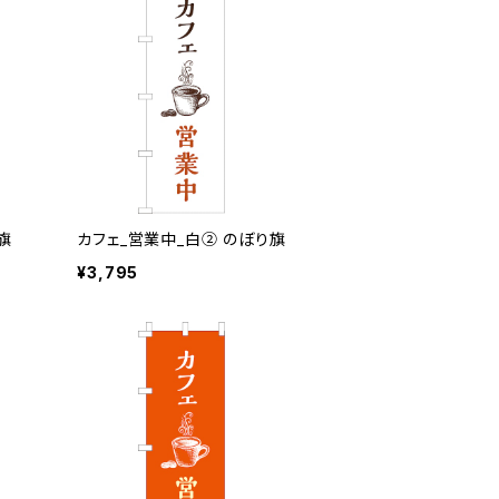
旗
カフェ_営業中_白② のぼり旗
¥3,795